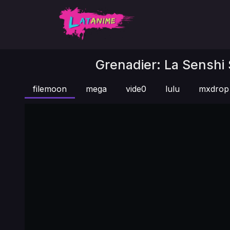
Grenadier: La Senshi 
filemoon
mega
vide0
lulu
mxdrop