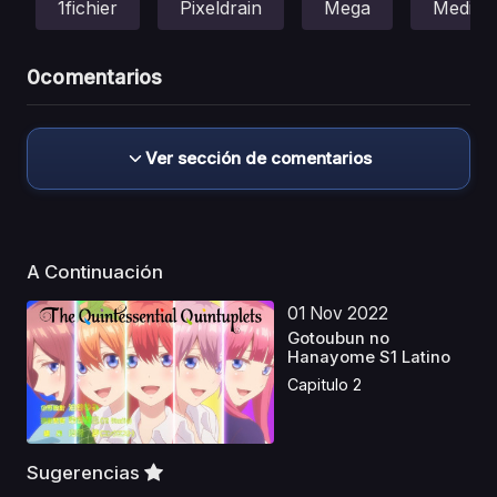
1fichier
Pixeldrain
Mega
Mediafi
0
comentarios
Ver sección de comentarios
A Continuación
01 Nov 2022
Gotoubun no
Hanayome S1 Latino
Capitulo 2
Sugerencias