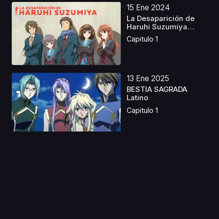
15 Ene 2024
La Desaparición de
Haruhi Suzumiya
Cast...
Capitulo 1
13 Ene 2025
BESTIA SAGRADA
Latino
Capitulo 1
11 Ago 2019
Ryuusei no Rockman
Tribe (MegaMan Star
F...
Capitulo 1