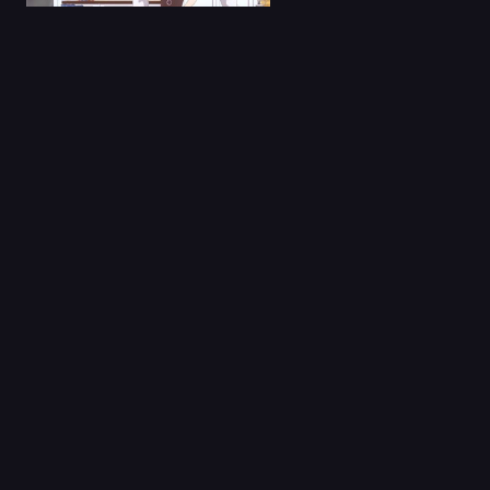
11 Dic 2020
Kud Wafter
Capitulo 1
06 Nov 2023
Onimusha Latino
Capitulo 1
13 Ene 2025
BESTIA SAGRADA
Latino
Capitulo 1