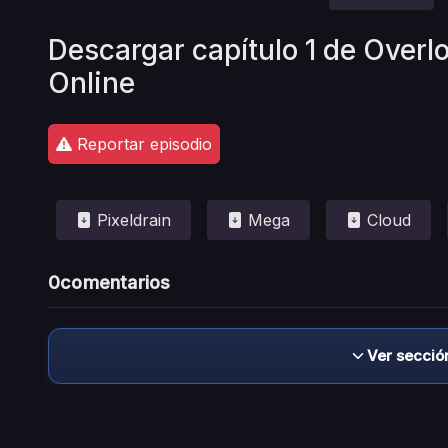
Descargar capítulo 1 de Overl
Online
Reportar episodio
Pixeldrain
Mega
Cloud
0
comentarios
Ver secció
Descargo de responsabilidad: este sitio no 