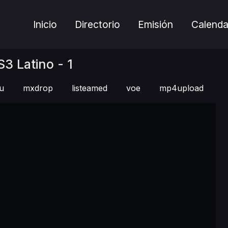
Inicio
Directorio
Emisión
Calenda
S3 Latino - 1
lu
mxdrop
listeamed
voe
mp4upload