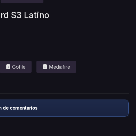
ord S3 Latino
Gofile
Mediafire
n de comentarios
almacena ningún archivo/video en sus servidores, ni enlaz