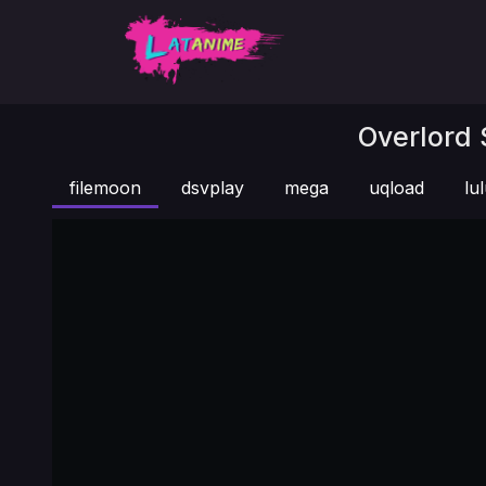
Overlord 
filemoon
dsvplay
mega
uqload
lu