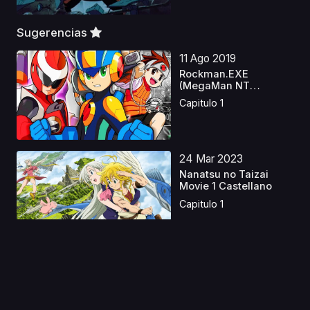
Sugerencias
11 Ago 2019
Rockman.EXE
(MegaMan NT
Warrior) Latino
Capitulo 1
24 Mar 2023
Nanatsu no Taizai
Movie 1 Castellano
Capitulo 1
24 Nov 2019
AIKa Zero Picture
Drama
Capitulo 1