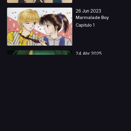
26 Jun 2023
Marmalade Boy
Capitulo 1
24 Abr 2025
The Brilliant Healer's
New Life in the S...
Capitulo 1
30 Jun 2023
Sakura Card Captor
Latino
Capitulo 1