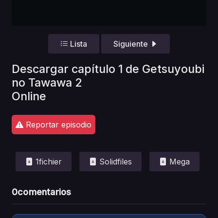
Lista
Siguiente
Descargar capítulo 1 de Getsuyoubi
no Tawawa 2
Online
Reportar episodio
1fichier
Solidfiles
Mega
0
comentarios