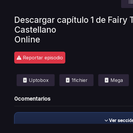
Descargar capítulo 1 de Fairy 
Castellano
Online
Reportar episodio
Uptobox
1fichier
Mega
0
comentarios
Ver secció