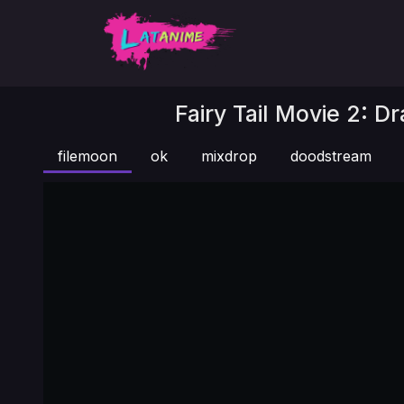
Fairy Tail Movie 2: D
filemoon
ok
mixdrop
doodstream