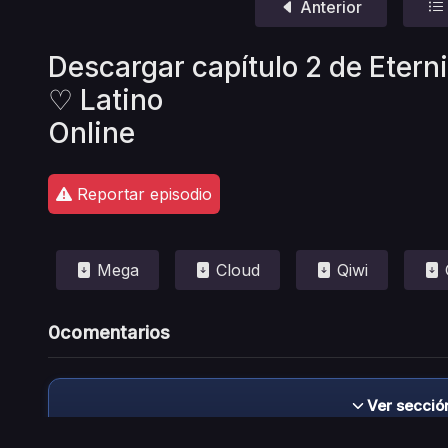
Anterior
Descargar capítulo 2 de Etern
♡ Latino
Online
Reportar episodio
Mega
Cloud
Qiwi
0
comentarios
Ver secció