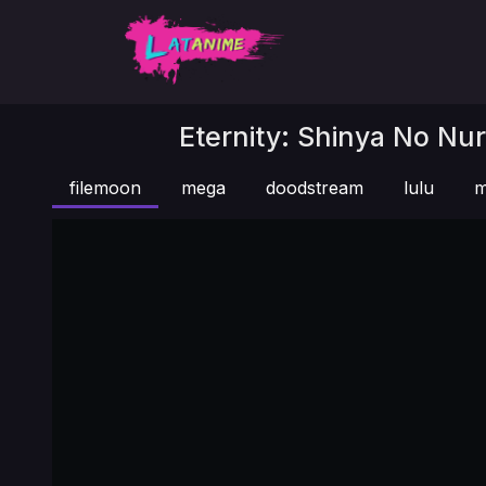
Eternity: Shinya No Nur
filemoon
mega
doodstream
lulu
m