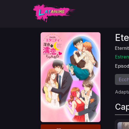
Ete
Eterni
Estren
Episod
Ecch
Adapta
Cap