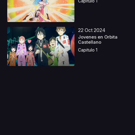
Capitulo 1
22 Oct 2024
Jovenes en Orbita
Castellano
Capitulo 1
14 Ene 2020
K Seven Stories Movie
3 - Side:Green - U...
Capitulo 1
10 Jun 2019
Fruits Basket
Castellano