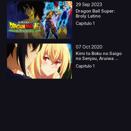
29 Sep 2023
Dragon Ball Super:
Broly Latino
Capitulo 1
07 Oct 2020
Kimi to Boku no Saigo
no Senjou, Aruiwa ...
Capitulo 1
03 Mar 2025
Puella Magi Madoka
Magica the Movie 3:
R...
Capitulo 1