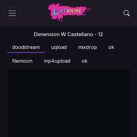
Dimension W Castellano - 12
doodstream
uqload
mixdrop
ok
filemoon
mp4upload
ok