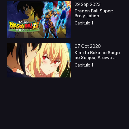
29 Sep 2023
Dragon Ball Super:
Broly Latino
Capitulo 1
07 Oct 2020
Kimi to Boku no Saigo
no Senjou, Aruiwa ...
Capitulo 1
03 Mar 2025
Puella Magi Madoka
Magica the Movie 3:
R...
Capitulo 1