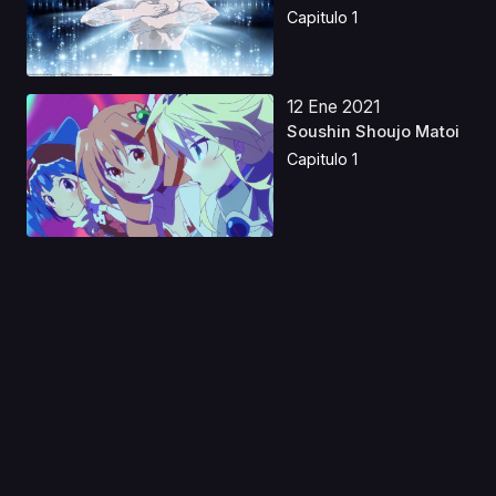
Capitulo 1
12 Ene 2021
Soushin Shoujo Matoi
Capitulo 1
06 Jul 2024
Nana sin talento
Castellano
Capitulo 1
11 Dic 2021
Dragon Ball Z: El
ataque del dragón