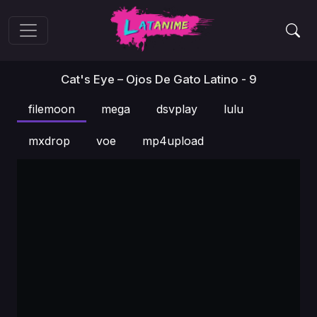
Cat's Eye – Ojos De Gato Latino - 9
filemoon
mega
dsvplay
lulu
mxdrop
voe
mp4upload