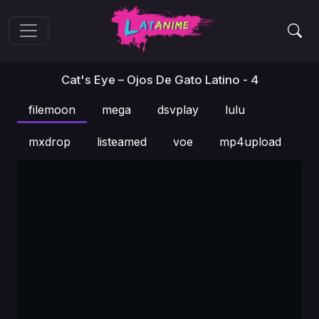
Cat's Eye – Ojos De Gato Latino - 4
filemoon
mega
dsvplay
lulu
mxdrop
listeamed
voe
mp4upload