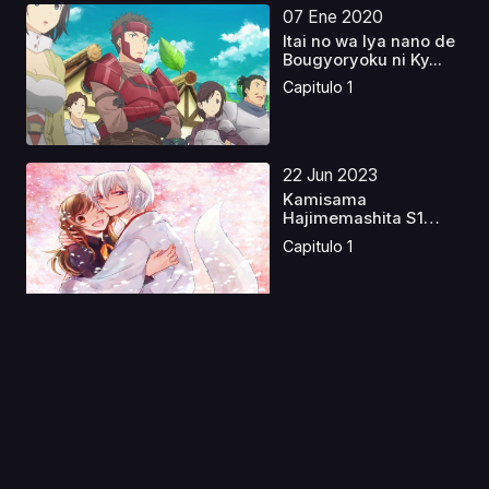
07 Ene 2020
Itai no wa Iya nano de
Bougyoryoku ni Ky...
Capitulo 1
22 Jun 2023
Kamisama
Hajimemashita S1
Latino
Capitulo 1
14 Mar 2025
Konosuba: La leyenda
Carmesí Castellano
Capitulo 1