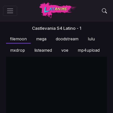
Castlevania S4 Latino - 1
filemoon
mega
doodstream
lulu
mxdrop
listeamed
voe
mp4upload