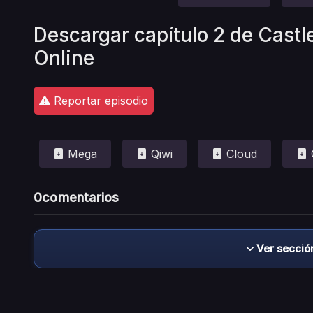
Descargar capítulo 2 de Castl
Online
Reportar episodio
Mega
Qiwi
Cloud
0
comentarios
Ver secció
Descargo de responsabilidad: este sitio no 