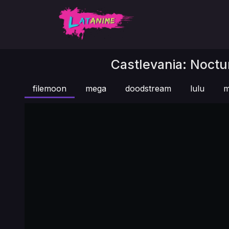
Castlevania: Noctu
filemoon
mega
doodstream
lulu
m