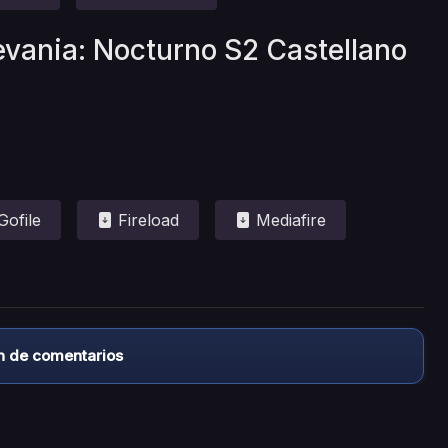
evania: Nocturno S2 Castellano
Gofile
Fireload
Mediafire
n de comentarios
almacena ningún archivo/video en sus servidores, ni enlaz