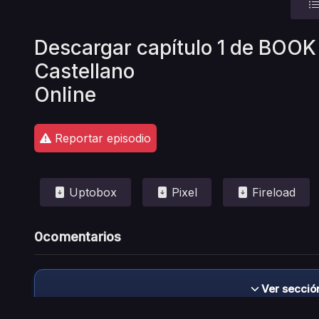
Descargar capítulo 1 de BOOK
Castellano
Online
Reportar episodio
Uptobox
Pixel
Fireload
0
comentarios
Ver secció