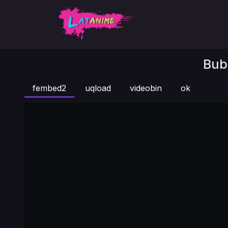
Bubb
fembed2
uqload
videobin
ok