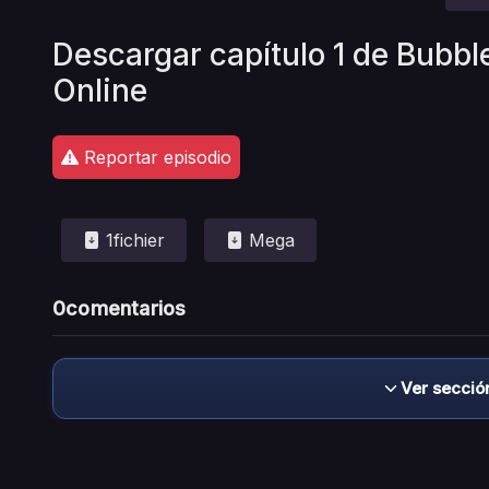
Descargar capítulo 1 de Bubbl
Online
Reportar episodio
1fichier
Mega
0
comentarios
Ver secció
Descargo de responsabilidad: este sitio no 