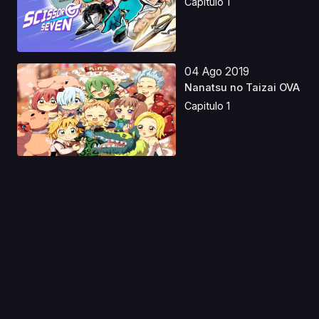
Capitulo 1
04 Ago 2019
Nanatsu no Taizai OVA
Capitulo 1
23 Sep 2021
Urara Meirochou
Capitulo 1
05 Nov 2019
Kaleido Star: Legend
of Phoenix - Layla ...