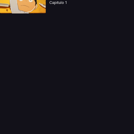
Capitulo 1
a directamente. Ningun video se encuentra