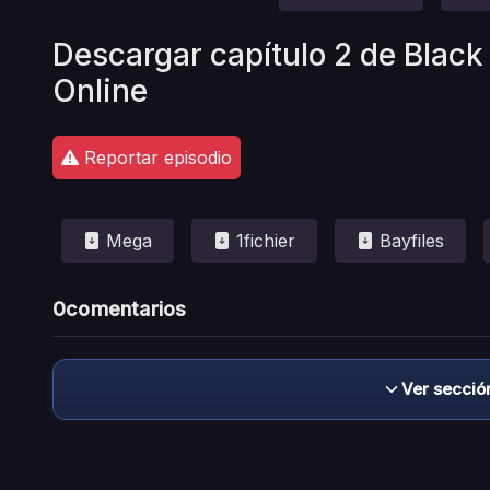
Descargar capítulo 2 de Black
Online
Reportar episodio
Mega
1fichier
Bayfiles
0
comentarios
Ver secció
Descargo de responsabilidad: este sitio no 