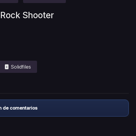
 Rock Shooter
Solidfiles
n de comentarios
almacena ningún archivo/video en sus servidores, ni enlaz