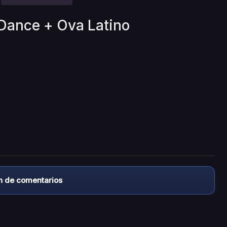
 Dance + Ova Latino
n de comentarios
almacena ningún archivo/video en sus servidores, ni enlaz