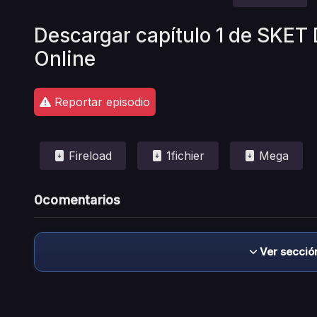
Descargar capítulo 1 de SKET
Online
Reportar episodio
Fireload
1fichier
Mega
0
comentarios
Ver secció
Descargo de responsabilidad: este sitio no 