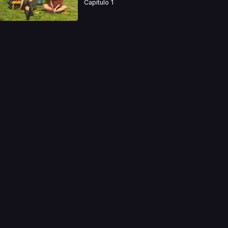
Capitulo 1
a directamente. Ningun video se encuentra