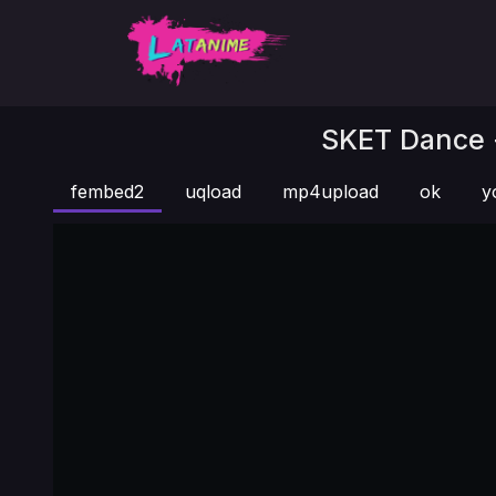
SKET Dance +
fembed2
uqload
mp4upload
ok
y