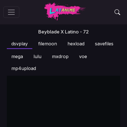
Beyblade X Latino - 72
dsvplay
filemoon
hexload
savefiles
mega
lulu
mxdrop
voe
mp4upload