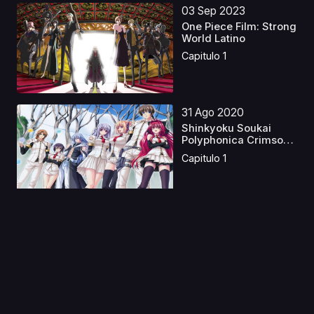
03 Sep 2023
One Piece Film: Strong
World Latino
Capitulo 1
31 Ago 2020
Shinkyoku Soukai
Polyphonica Crimson
S
Capitulo 1
01 Nov 2024
Hunter x Hunter:
Phantom Rouge Latino
Capitulo 1