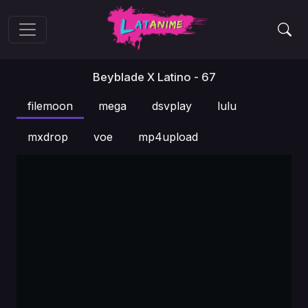
Beyblade X Latino - 67
filemoon
mega
dsvplay
lulu
mxdrop
voe
mp4upload