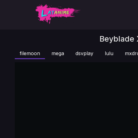
Beyblade X
filemoon
mega
dsvplay
lulu
mxdr