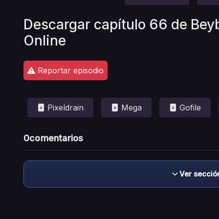
Descargar capítulo 66 de Bey
Online
Reportar episodio
Pixeldrain
Mega
Gofile
0
comentarios
Ver secció
Descargo de responsabilidad: este sitio no 