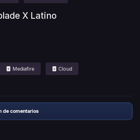
blade X Latino
Mediafire
Cloud
n de comentarios
almacena ningún archivo/video en sus servidores, ni enlaz