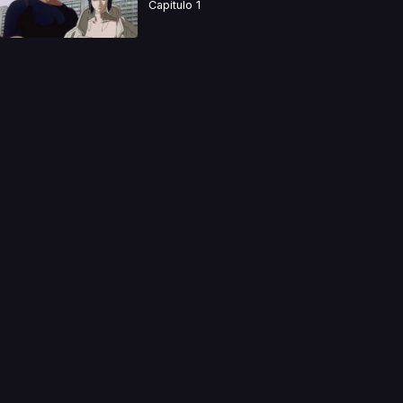
Capitulo 1
a directamente. Ningun video se encuentra