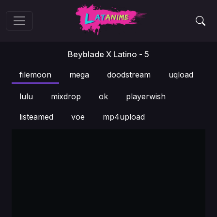
Beyblade X Latino - 5
filemoon
mega
doodstream
uqload
lulu
mixdrop
ok
playerwish
listeamed
voe
mp4upload