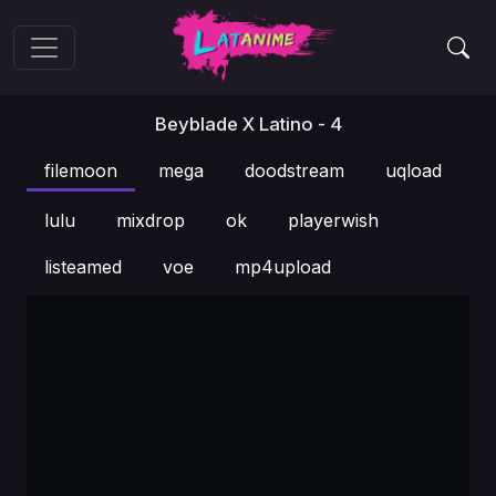
Beyblade X Latino - 4
filemoon
mega
doodstream
uqload
lulu
mixdrop
ok
playerwish
listeamed
voe
mp4upload