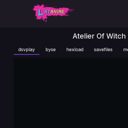
Atelier Of Witch
dsvplay
byse
hexload
savefiles
m