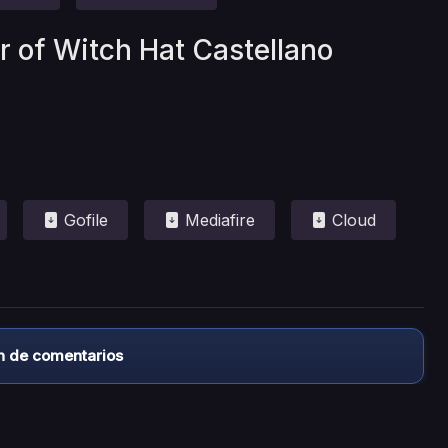
r of Witch Hat Castellano
Gofile
Mediafire
Cloud
n de comentarios
almacena ningún archivo/video en sus servidores, ni enlaz