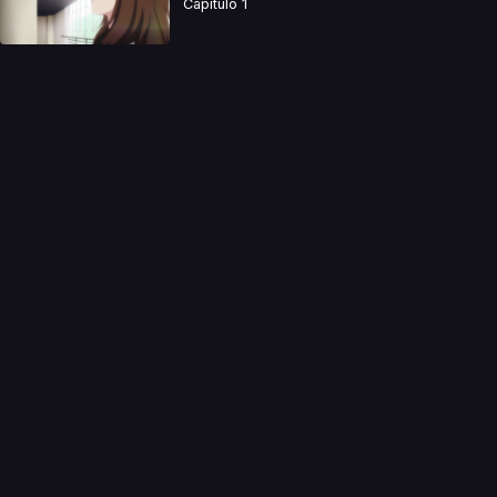
Capitulo 1
a directamente. Ningun video se encuentra