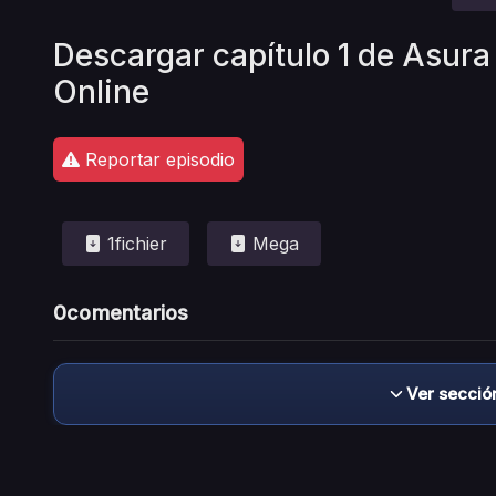
Descargar capítulo 1 de Asura
Online
Reportar episodio
1fichier
Mega
0
comentarios
Ver secció
Descargo de responsabilidad: este sitio no 