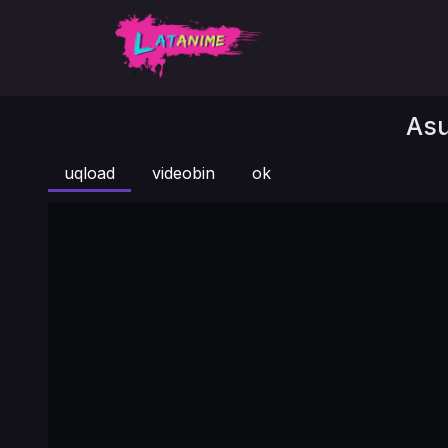
Asu
uqload
videobin
ok