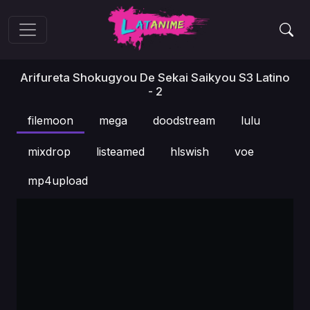
Arifureta Shokugyou De Sekai Saikyou S3 Latino
- 2
filemoon
mega
doodstream
lulu
mixdrop
listeamed
hlswish
voe
mp4upload