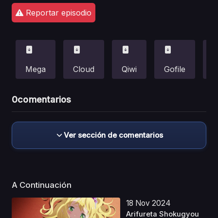
Reportar episodio
Mega
Cloud
Qiwi
Gofile
F
0
comentarios
Ver sección de comentarios
A Continuación
18 Nov 2024
Arifureta Shokugyou