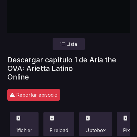
Lista
Descargar capítulo 1 de Aria the
OVA: Arietta Latino
Online
Reportar episodio
1fichier
Fireload
Uptobox
Pixeld