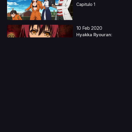
Capitulo 1
10 Feb 2020
Hyakka Ryouran:
Samurai After
Especiales
Capitulo 1
26 Abr 2024
Tensei shitara Slime
Datta Ken S3 latino
Capitulo 1
10 Jun 2026
Maquia, Una Historia
de Amor Eterno Lati...
Capitulo 1