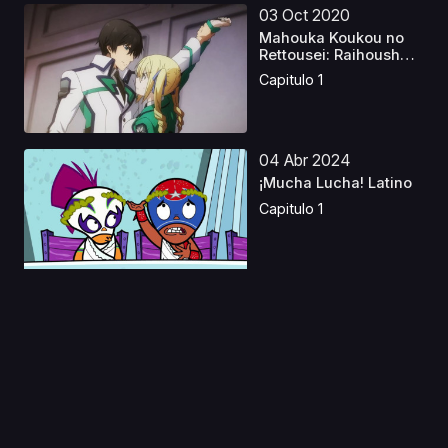
03 Oct 2020
Mahouka Koukou no
Rettousei: Raihousha-
h...
Capitulo 1
04 Abr 2024
¡Mucha Lucha! Latino
Capitulo 1
01 Ago 2023
Hunter x Hunter (2011)
Latino
Capitulo 1