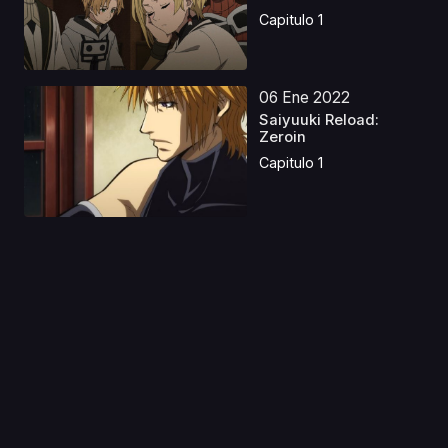
Capitulo 1
06 Ene 2022
Saiyuuki Reload:
Zeroin
Capitulo 1
17 Oct 2020
Taisou Zamurai
Capitulo 1
05 May 2026
I Want to End this Love
Game Latino