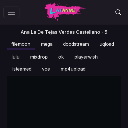
Ana La De Tejas Verdes Castellano - 5
filemoon
mega
doodstream
uqload
lulu
mixdrop
ok
playerwish
listeamed
voe
mp4upload