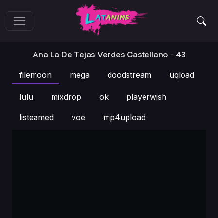
Ana La De Tejas Verdes Castellano - 43
filemoon
mega
doodstream
uqload
lulu
mixdrop
ok
playerwish
listeamed
voe
mp4upload