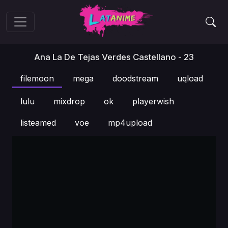
Ana La De Tejas Verdes Castellano - 23
filemoon
mega
doodstream
uqload
lulu
mixdrop
ok
playerwish
listeamed
voe
mp4upload