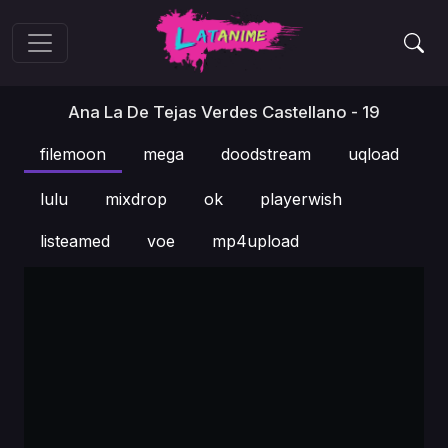
Ana La De Tejas Verdes Castellano - 19
filemoon
mega
doodstream
uqload
lulu
mixdrop
ok
playerwish
listeamed
voe
mp4upload