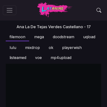
Ana La De Tejas Verdes Castellano - 17
filemoon
mega
doodstream
uqload
lulu
mixdrop
ok
playerwish
listeamed
voe
mp4upload