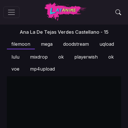
Ana La De Tejas Verdes Castellano - 15
filemoon
mega
doodstream
uqload
lulu
mixdrop
ok
playerwish
ok
voe
mp4upload