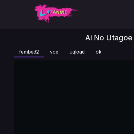
Ai No Utagoe 
fembed2
voe
uqload
ok