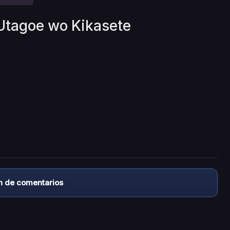
 Utagoe wo Kikasete
n de comentarios
almacena ningún archivo/video en sus servidores, ni enlaz