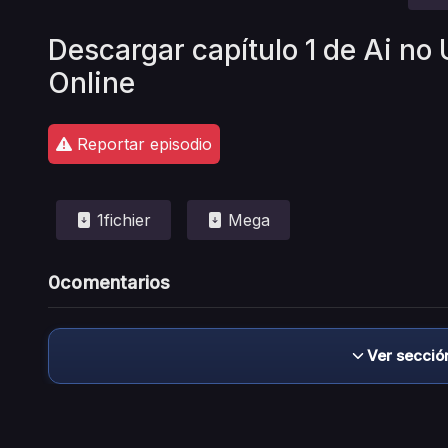
Descargar capítulo 1 de Ai no
Online
Reportar episodio
1fichier
Mega
0
comentarios
Ver secció
Descargo de responsabilidad: este sitio no 