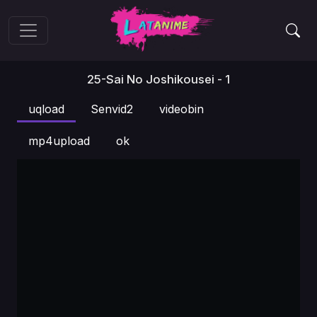
25-Sai No Joshikousei - 1
uqload
Senvid2
videobin
mp4upload
ok