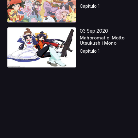
Capitulo 1
03 Sep 2020
Mahoromatic: Motto
Utsukushii Mono
Capitulo 1
20 Abr 2023
Tensei shitara Slime
Datta Ken Movie: Gu...
Capitulo 1
21 Ene 2020
Kemonozume
Capitulo 1