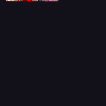
04 Nov 2024
El Niño y la Bestia
Castellano
Capitulo 1
04 Jul 2021
Tantei wa Mou,
Shindeiru.
Capitulo 1
07 Abr 2021
Super Cub
Capitulo 1