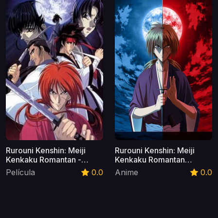
Castellano
Recuerdos) Castellano
Rurouni Kenshin: Meiji
Rurouni Kenshin: Meiji
Kenkaku Romantan -
Kenkaku Romantan
Ishinshishi E No Chinkonka
(Kenshin: El Guerrero
Película
0.0
Anime
0.0
(Kenshin: El Guerrero
Samurái) Castellano
Samurái - La Película)
Castellano