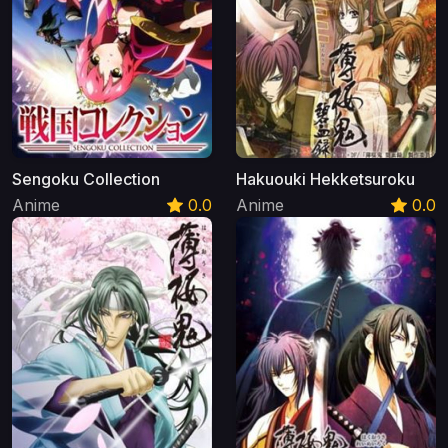
Sengoku Collection
Hakuouki Hekketsuroku
Anime
0.0
Anime
0.0