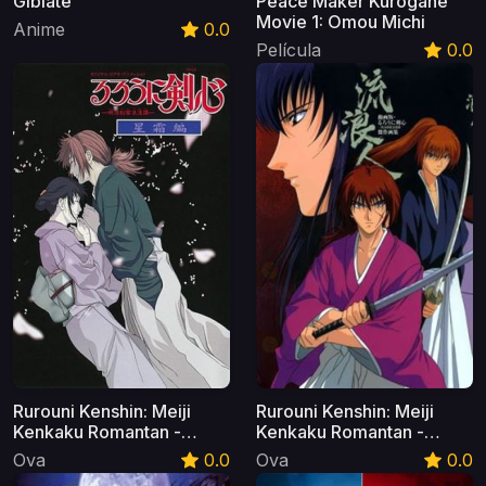
Gibiate
Peace Maker Kurogane
Movie 1: Omou Michi
Anime
0.0
Película
0.0
Rurouni Kenshin: Meiji
Rurouni Kenshin: Meiji
Kenkaku Romantan -
Kenkaku Romantan -
Seisou-Hen (Kenshin: El
Tsuioku-Hen (Kenshin: El
Ova
0.0
Ova
0.0
Guerrero Samurái - Final)
Guerrero Samurái -