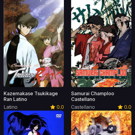
Kazemakase Tsukikage
Samurai Champloo
Ran Latino
Castellano
Latino
0.0
Castellano
0.0