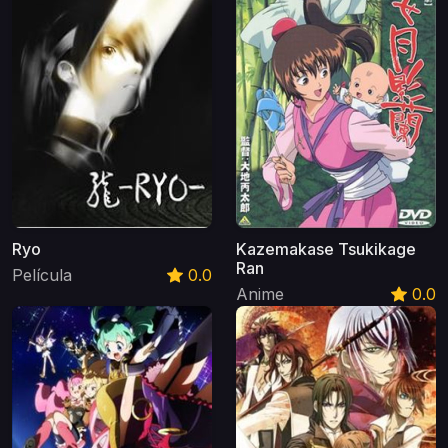
Ryo
Kazemakase Tsukikage
Ran
Película
0.0
Anime
0.0