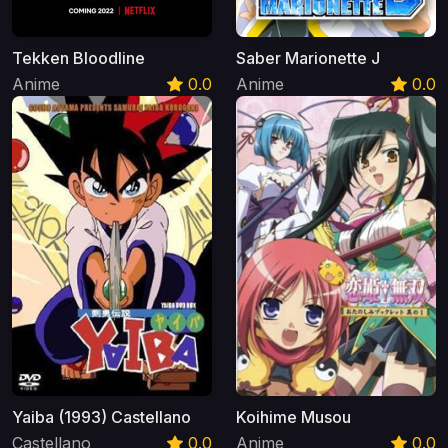
Tekken Bloodline
Saber Marionette J
Anime
0.0
Anime
0.0
Yaiba (1993) Castellano
Koihime Musou
Castellano
0.0
Anime
0.0