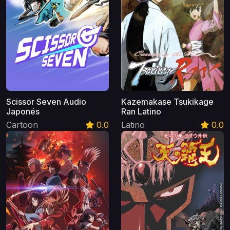
Scissor Seven Audio
Kazemakase Tsukikage
Japonés
Ran Latino
Cartoon
0.0
Latino
0.0