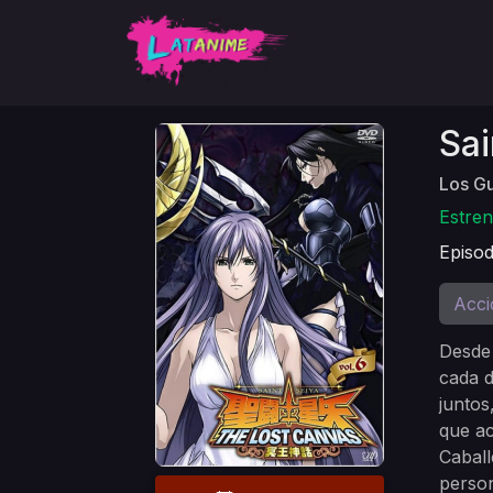
Sai
Los Gu
Estren
Episod
Acci
Desde 
cada d
juntos
que ac
Caball
person