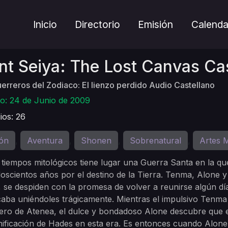
Inicio
Directorio
Emisión
Calenda
nt Seiya: The Lost Canvas Ca
erreros del Zodiaco: El lienzo perdido Audio Castellano
o: 24 de Junio de 2009
ios: 26
ón
Aventura
Shonen
Sobrenatural
Artes M
,
,
,
,
tiempos mitológicos tiene lugar una Guerra Santa en la qu
oscientos años por el destino de la Tierra. Tenma, Alone 
, se despiden con la promesa de volver a reunirse algún dí
aba uniéndoles trágicamente. Mientras el impulsivo Tenma
ero de Atenea, el dulce y bondadoso Alone descubre que es
ificación de Hades en esta era. Es entonces cuando Alone