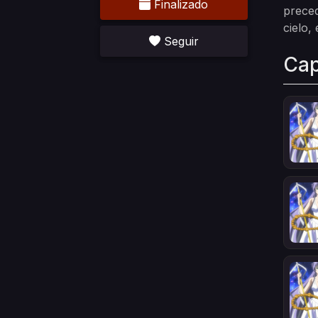
Finalizado
preced
cielo,
Seguir
Cap