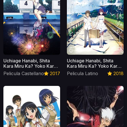
Uchiage Hanabi, Shita
Uchiage Hanabi, Shita
Kara Miru Ka? Yoko Kara
Kara Miru Ka? Yoko Kara
Miru Ka? Castellano
Miru Ka? Latino
Pelicula Castellano
2017
Pelicula Latino
2018