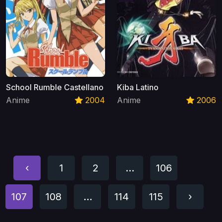
School Rumble Castellano
Kiba Latino
Anime
2004
Anime
2006
‹
1
2
...
106
107
108
...
114
115
›