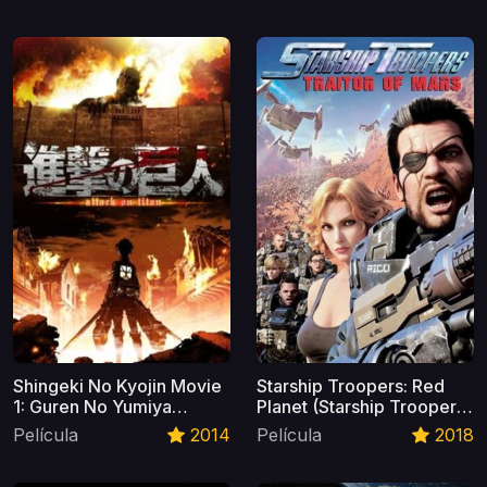
Shingeki No Kyojin Movie
Starship Troopers: Red
1: Guren No Yumiya
Planet (Starship Troopers:
Castellano
Traitor Of Mars)
Película
2014
Película
2018
Castellano