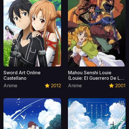
Sword Art Online
Mahou Senshi Louie
Castellano
(Louie: El Guerrero De Las
Runas) Castellano
Anime
2012
Anime
2001