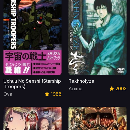
Uchuu No Senshi (Starship
Texhnolyze
Troopers)
Anime
2003
Ova
1988