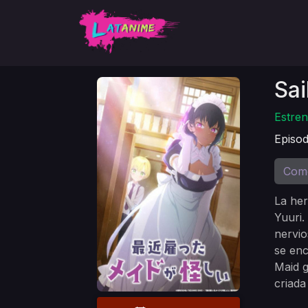
Sai
Estren
Episod
Com
La her
Yuuri.
nervio
se enc
Maid g
criada