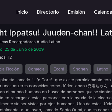
Inicio
Directorio
Emisión
Calenda
ht Ippatsu! Juuden-chan!! Lat
icas Recargadoras Audio Latino
o: 25 de Junio de 2009
ios: 12
cia Ficción
Comedia
Ecchi
Shonen
Latino
,
,
,
,
planeta llamado "Life Core", que existe paralelamente co
en unas mujeres conocidas como Jūden-chan (充電ちゃん juuden
lan el mundo humano en busca de personas que se sienten 
te en recargar a estas personas con la ayuda de la electric
mente sin ser vistas por ojos humanos. Una de estas Jūd
ntalmente, a un joven, llamado Sento Oumi, que es capaz 