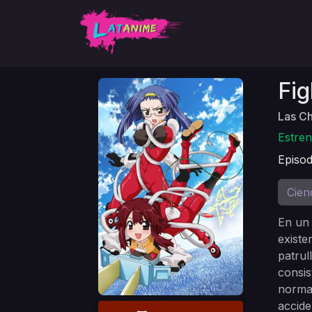
Fig
Las Ch
Estren
Episod
Cien
En un 
exist
patrul
consis
normal
accide