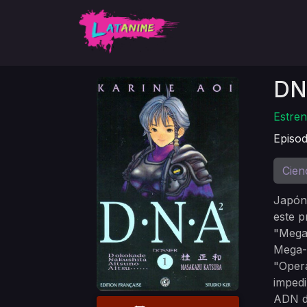
DN
Estren
Episod
Cien
Japón 
este p
"Mega-
Mega-P
"Opera
impedi
ADN de