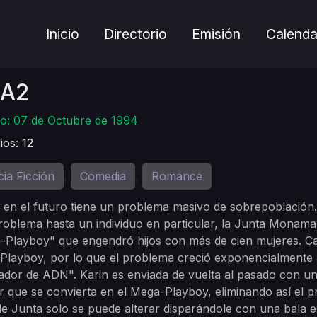
Inicio
Directorio
Emisión
Calenda
A2
o: 07 de Octubre de 1994
ios: 12
cia Ficción
Comedia
Romance
,
,
en el futuro tiene un problema masivo de sobrepoblación. L
roblema hasta un individuo en particular, la Junta Monamar
Playboy" que engendró hijos con más de cien mujeres. Ca
layboy, por lo que el problema creció exponencialmente a 
dor de ADN". Karin es enviada de vuelta al pasado con una
r que se convierta en el Mega-Playboy, eliminando así el 
 Junta solo se puede alterar disparándole con una bala e