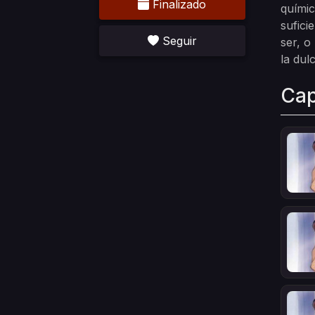
Finalizado
químic
sufici
Seguir
ser, o
la dul
Cap