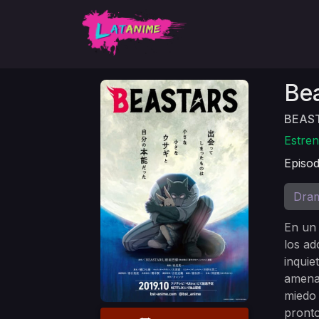
Bea
BEAST
Estren
Episod
Dra
En un 
los ad
inquie
amenaz
miedo 
pronto